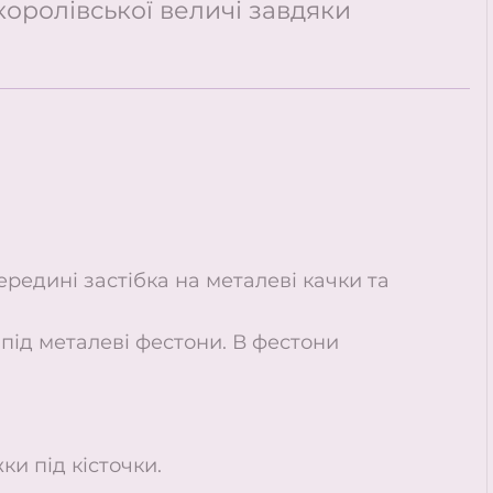
королівської величі завдяки
середині застібка на металеві качки та
 під металеві фестони. В фестони
и під кісточки.