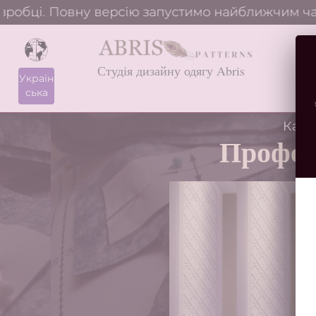
обці. Повну версію запустимо найближчим часом
Студія дизайну одягу Abris
Україн
ська
Ката
Професі