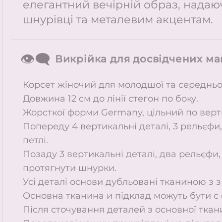
елегантний вечірній образ, надаюч
шнурівці та металевим акцентам.
👁️‍🗨️
Викрійка для досвідчених ма
Корсет жіночий для молодшої та середньої
Довжина 12 см до лінії стегон по боку.
Жорсткої форми Germany, цільний по верт
Попереду 4 вертикальні деталі, 3 рельєфи, 
петлі.
Позаду 3 вертикальні деталі, два рельєфи
протягнути шнурки.
Усі деталі основи дубльовані тканиною з 
Основна тканина и підклад можуть бути с 
Після сточування деталей з основної ткан