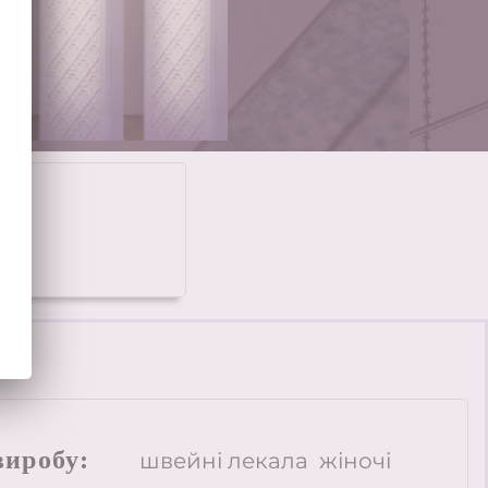
n
иробу:
швейні лекала жіночі