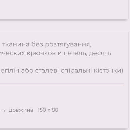
а тканина без розтягування,
ических крючков и петель, десять
гілін або сталеві спіральні кісточки)
 → довжина 150 х 80