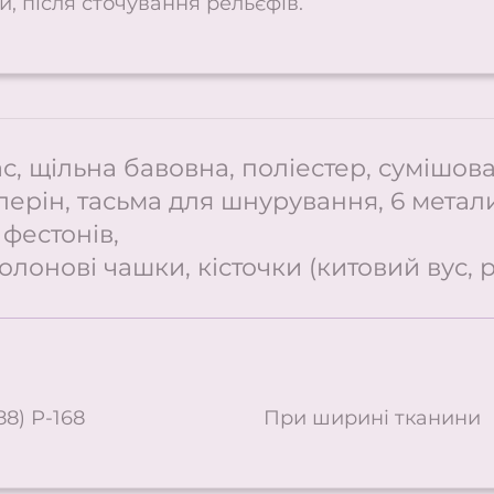
, після сточування рельєфів.
ас, щільна бавовна, поліестер, сумішов
лерін, тасьма для шнурування, 6 метал
 фестонів,
лонові чашки, кісточки (китовий вус, ре
8) Р-168
При ширині тканини