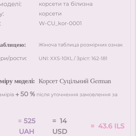
оделі:
корсети та білизна
у:
корсети
:
W-CU_kor-0001
таблицею:
Жіноча таблица розмірних ознак
ри/рости:
UNI: XXS-10XL / Зріст: 162-181
міру моделі:
Корсет Суцільний German
50
%
змірів ➕
після уточнення замовлення за
=
525
= 14
= 43.6 ILS
UAH
USD