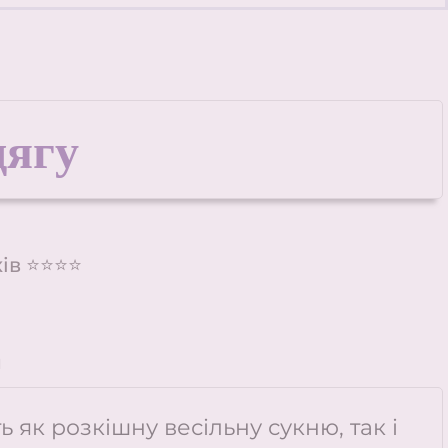
одягу
ків ⭐⭐⭐⭐
n
як розкішну весільну сукню, так і