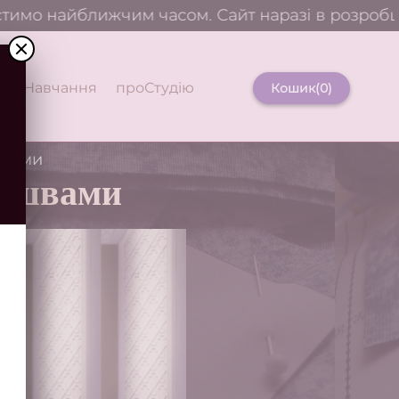
имо найближчим часом. Сайт наразі в розробці.
и
Навчання
проСтудію
Кошик(
0
)
ннями
зі швами