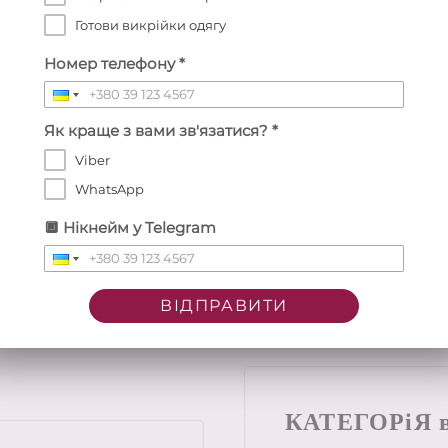
Готови викрійки одягу
Номер телефону *
Як краще з вами зв'язатися? *
Viber
орсет Суцільний Germa
WhatsApp
Patterns-Abris
✂️
🔲 Нікнейм у Telegram
ВІДПРАВИТИ
К
АТЕГОРіЯ в