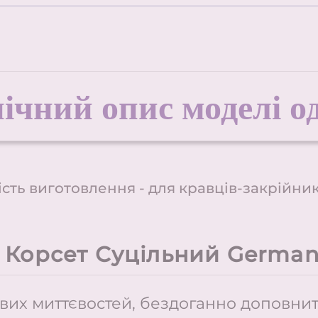
ічний опис моделі 
сть виготовлення - для кравців-закрійни
Корсет Суцільний Germa
их миттєвостей, бездоганно доповнить 