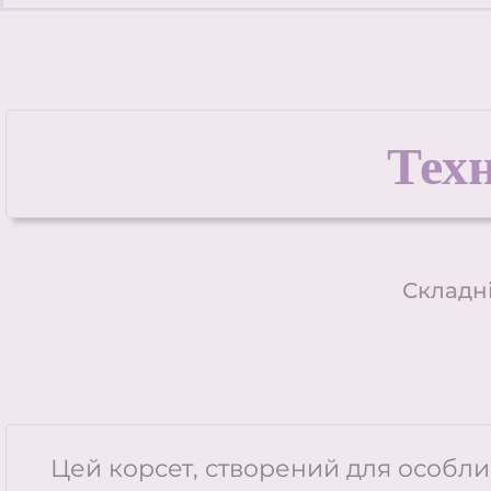
Техн
Складні
Цей корсет, створений для особлив