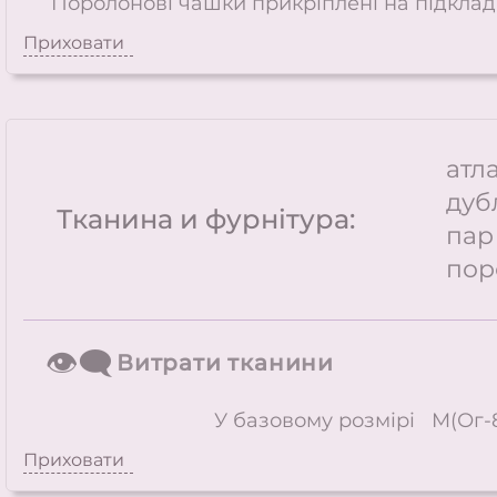
Поролонові чашки прикріплені на підклади
Приховати
атл
дуб
Тканина и фурнітура:
пар
поро
👁️‍🗨️
Витрати тканини
У базовому розмірі M(Ог-8
Приховати