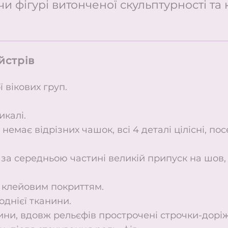
и фігурі витонченої скульптурності та 
йстрів
 вікових груп.
икалі.
немає відрізних чашок, всі 4 деталі цілісні, по
, за середньою частині великій припуск на шов,
з клейовим покриттям.
однієї тканини.
ини, вдовж рельєфів прострочені строчки-доріжк