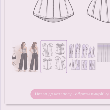
Назад до каталогу - обрати викрійку