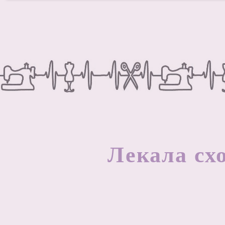
Л
екала сх