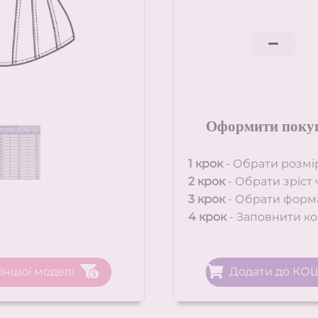
О
формити
поку
1 крок
- Обрати розм
2 крок
- Обрати зріст 
3 крок
- Обрати форм
4 крок
-
Заповнити кон
 іншої моделі
Додати до КО