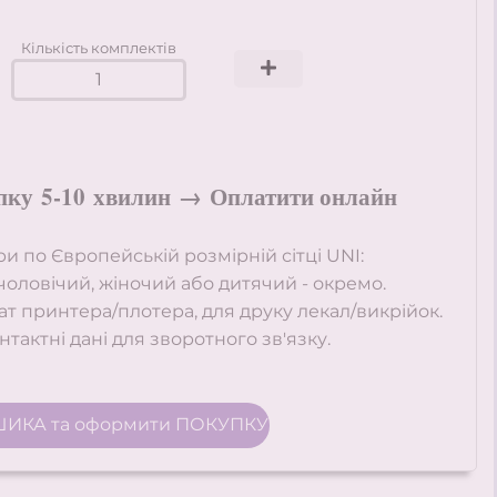
Кількість комплектів
пку
5-10
хвилин
→
Оплатити онлайн
іри
по Європейській розмірній сітці UNI:
чоловічий, жіночий або дитячий - окремо.
ат
принтера/плотера, для друку лекал/викрійок.
тактні дані для зворотного зв'язку.
ШИКА та оформити ПОКУПКУ