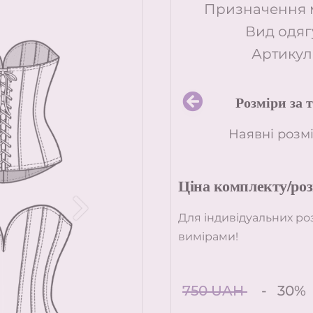
Призначення м
Вид одяг
Артикул
Розміри за 
Наявні розмі
Ціна комплекту/роз
Для індивідуальних ро
вимірами!
750 UAH
- 30%