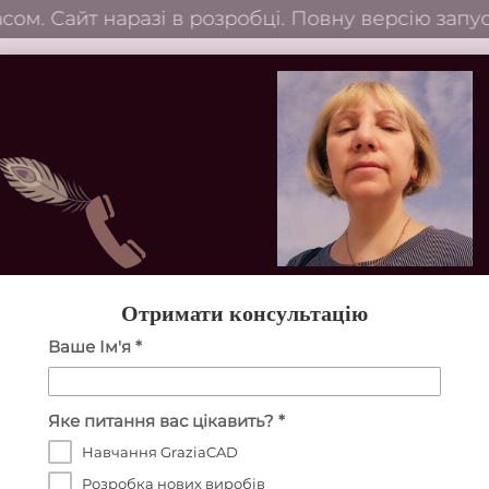
. Сайт наразі в розробці. Повну версію запуст
Головна
Каталог
Послуг
лог постійно поповнюється - стежте за оновле
йні електронні лекала 
Отримати консультацію
Ваше Ім'я *
Яке питання вас цікавить? *
Навчання GraziaCAD
Розробка нових виробів