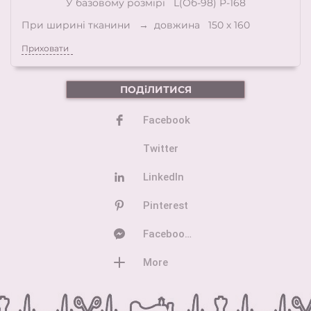
У базовому розмірі L(Об-98) Р-168
При ширині тканини → довжина 150 х 160
Приховати
ПОДіЛИТИСЯ
Facebook
Twitter
LinkedIn
Pinterest
Facebook Messenger
More