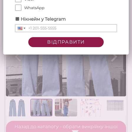
Patterns-Abris
✂️
WhatsApp
🔲 Нікнейм у Telegram
ВІДПРАВИТИ
Назад до каталогу - обрати викрійку іншої