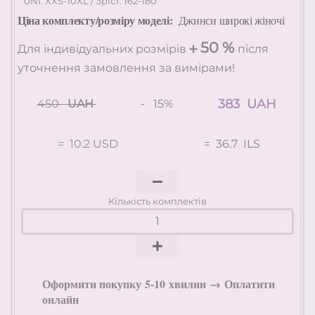
UNI: XXS-10XL / Зріст: 162-180
Ціна комплекту/розміру моделі:
Джинси широкі жіночі
50
%
Для індивідуальних розмірів ➕
після
уточнення замовлення за вимірами!
383
UAH
450
UAH
- 15%
= 10.2 USD
= 36.7 ILS
Кількість комплектів
О
формити
покупку
5-10
хвилин
→
Оплатити
онлайн