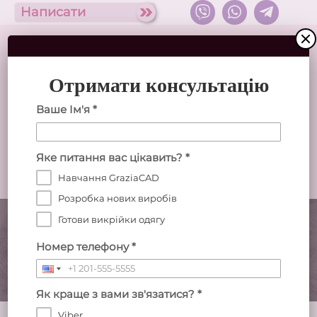
Написати
Отримати консультацію
Українська
Ваше Ім'я *
Студія дизайну одягу Abris
Яке питання вас цікавить? *
Головна
Каталог
Послуги
Навчання
Навчання GraziaCAD
проСтудію
Розробка нових виробів
Професійні електронні лекала зі швами
Готови викрійки одягу
Номер телефону *
Як краще з вами зв'язатися? *
Джинси широкі жіночі
Viber