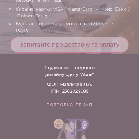
рахунок Leumi Банк;
Україна картки VISA / MasterCard - Моно Банк /
Пріват Банк;
Будь-яка точка світу - можна платити через
PayPal.
Запитайте про доставку та оплату
Студія комп'ютерного
дизайну одягу "Abris"
ФОП Мавлєєва Л.А.
ІПН 2362024085
РОЗРОБКА ЛЕКАЛ