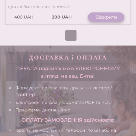
для любителів шиття ⭐⭐✩✩
400
UAH
200 UAH
Відкрити
1
ДОСТАВКА і ОПЛАТА
ЛЕКАЛА надсилаємо в ЕЛЕКТРОННОМУ
вигляді на ваш Е-mail
Формуємо лекала для друку на плотер /
принтер.
Електронні лекала у форматах PDF та PLT.
Працюємо дистанційно.
ОПЛАТУ ЗАМОВЛЕННЯ здійснюєте
:
Ізраїль на мобільний телефон по БіТ або на