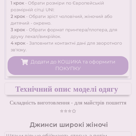
1 крок
- Обрати розміри
по Європейській
розмірній сітці UNI:
2 крок
- Обрати зріст чоловічий, жіночий або
дитячий - окремо.
3 крок
- Обрати формат
принтера/плотера, для
друку лекал/викрійок.
4 крок
-
Заповнити контактні дані для зворотного
зв'язку.
Додати до КОШИКА та оформити
ПОКУПКУ
Технічний опис моделі одягу
Складність виготовлення - для майстрів пошиття
⭐⭐⭐✩
Джинси широкі жіночі
Штани вільно обіймають стегна, а потім