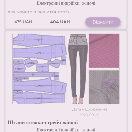
Електронні викрійки
жіночі
для майстрів пошиття ⭐⭐⭐✩
475
UAH
404 UAH
Відкрити
Дата надходження
2023-09-28
Штани стежка-стрейч жіночі
Електронні викрійки
жіночі