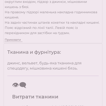
округлим входом, підзор з джинси, мішковини
кишень з бязі.
На правому підзорі маленька накладна годинникова
кишеня.
На задніх частинах штанів кокетки та накладні кишені.
Пояс відрізний по лінії талії. Левій пояс із
перехідником для застібки на ґудзик.
Приховати
Тканина и фурнітура:
джинс, вельвет, будь-яка тканина для
спецодягу, мішковина кишені бязь.
👁️‍🗨️
Витрати тканини