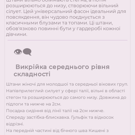
розширюються до низу, створюючи вільний
сілует. Цей універсальний фасон ідеальний для
повсякдення, він чудово поєднується з
класичными блузами та топами. Ці штани,
обов'язково повинні бути у гардеробі кожної
дівчини.
👁️‍🗨️
Викрійка середнього рівня
складності
Штани жіночі для молодшої та середньої вікових груп.
Напівприлеглий силует у сфері талії, вільні в області
стегон та розширюються до самого низу. Довжина до
підлоги та нижче на 2см.
Посадка сидіння від лінії талії на 2см нижче.
Спереду застібка-блискавка. Гульфік та відкосок
відрізні.
На передній частині від бічного шва Кишені з