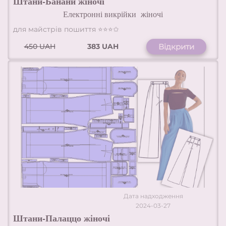
Штани-Банани жіночі
Електронні викрійки
жіночі
для майстрів пошиття ⭐⭐⭐✩
450
UAH
383 UAH
Відкрити
Дата надходження
2024-03-27
Штани-Палаццо жіночі