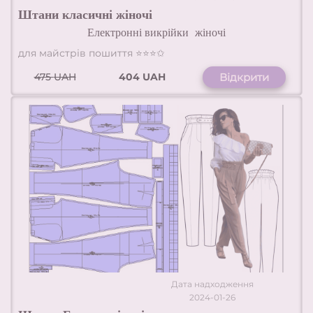
Штани класичні жіночі
Електронні викрійки
жіночі
для майстрів пошиття ⭐⭐⭐✩
475
UAH
404 UAH
Відкрити
Дата надходження
2024-01-26