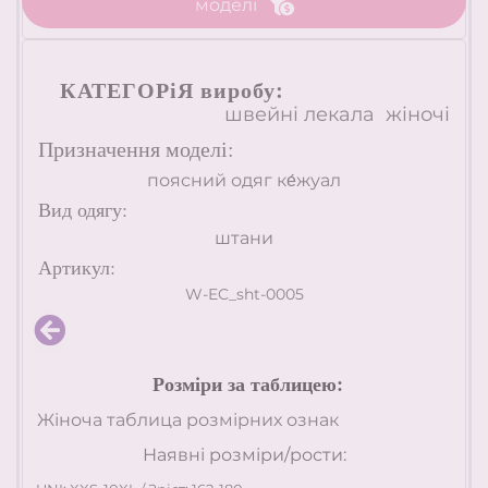
моделі
К
АТЕГОРіЯ виробу:
швейні лекала жіночі
Призначення моделі:
поясний одяг ке́жуал
Вид одягу:
штани
Артикул:
W-EC_sht-0005
Розміри за таблицею:
Жіноча таблица розмірних ознак
Наявні розміри/рости: